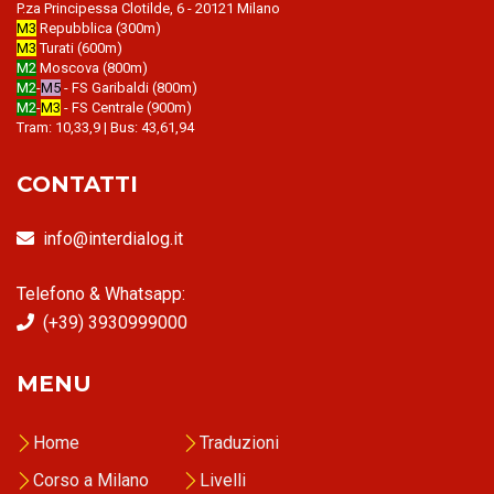
P.za Principessa Clotilde, 6 - 20121 Milano
M3
Repubblica (300m)
M3
Turati (600m)
M2
Moscova (800m)
M2
-
M5
- FS Garibaldi (800m)
M2
-
M3
- FS Centrale (900m)
Tram: 10,33,9 | Bus: 43,61,94
CONTATTI
info@interdialog.it
Telefono & Whatsapp:
(+39) 3930999000
MENU
Home
Traduzioni
Corso a Milano
Livelli