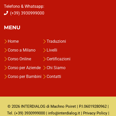
Telefono & Whatsapp:
(+39) 3930999000
MENU
Home
Traduzioni
Corso a Milano
Livelli
Corso Online
Certificazioni
Corso per Aziende
Chi Siamo
Corso per Bambini
Contatti
© 2026 INTERDIALOG di Machno Poiret | P.I.06019280962 |
Tel. (+39) 3930999000 | info@interdialog.it |
Privacy Policy
|