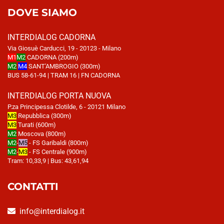
DOVE SIAMO
INTERDIALOG CADORNA
Via Giosuè Carducci, 19 - 20123 - Milano
M1
M2
CADORNA (200m)
M2
M4
SANT'AMBROGIO (300m)
BUS 58-61-94 | TRAM 16 | FN CADORNA
INTERDIALOG PORTA NUOVA
P.za Principessa Clotilde, 6 - 20121 Milano
M3
Repubblica (300m)
M3
Turati (600m)
M2
Moscova (800m)
M2
-
M5
- FS Garibaldi (800m)
M2
-
M3
- FS Centrale (900m)
Tram: 10,33,9 | Bus: 43,61,94
CONTATTI
info@interdialog.it